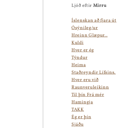
Ljóð eftir
Mirru
Íslenskan að fjara út
Ósýnileg/ur
Hreinn Glæpur..
Kuldi
Hver er ég
Týndur
Heima
Staðreyndir Lífsins.
Hver eru við
Raunveruleikinn
Til þín Frá mér
Hamingja
TAKK
Ég er þín
Sjáðu