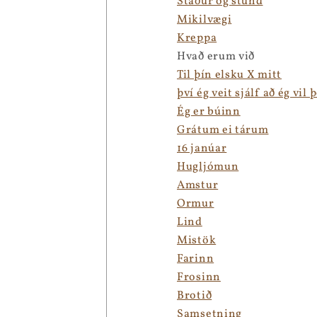
Staður og stund
Mikilvægi
Kreppa
Hvað erum við
Til þín elsku X mitt
því ég veit sjálf að ég vil 
Ég er búinn
Grátum ei tárum
16 janúar
Hugljómun
Amstur
Ormur
Lind
Mistök
Farinn
Frosinn
Brotið
Samsetning