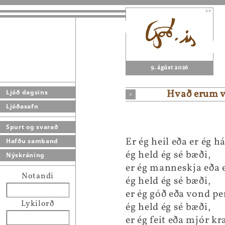
9. ágúst 2026
Hvað erum v
Ljóð dagsins
Ljóðasafn
Spurt og svarað
Er ég heil eða er ég 
Hafðu samband
ég held ég sé bæði,
Nýskráning
er ég manneskja eða e
Notandi
ég held ég sé bæði,
er ég góð eða vond pe
Lykilorð
ég held ég sé bæði,
er ég feit eða mjór kr