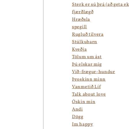
Sterk er sú þrá (að geta e
fjærðlægð
Hræðsla
spegill
Rugluð tilvera
Stúlkubarn
Kveðja
Tölum um ást
Þú elskar mig
Víð-frægur-hundur
Þroskinn minn
Vanmetið Líf
Talk about love
Óskin mín
Andi
Dögg
Im happy