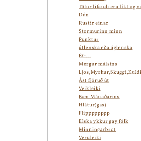
Tölur lifandi eru líkt og v
Dún
Rústir einar
Stormurinn minn
Punktur
útlenska eða úglenska
ÉG...
Mergur málsins
Ljós,Myrkur,Skuggi,Kuld
Ást fjöruð út
Veikleiki
Bæn Mánaðarins
Hlátur(gas)
Flipppppppp
Elska ykkur gay fólk
Minningarbrot
Veruleiki