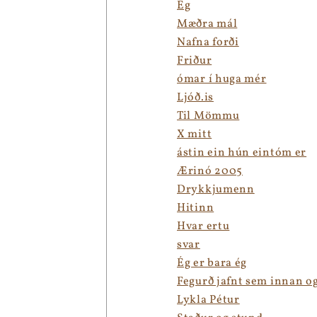
Ég
Mæðra mál
Nafna forði
Friður
ómar í huga mér
Ljóð.is
Til Mömmu
X mitt
ástin ein hún eintóm er
Ærinó 2005
Drykkjumenn
Hitinn
Hvar ertu
svar
Ég er bara ég
Fegurð jafnt sem innan og
Lykla Pétur