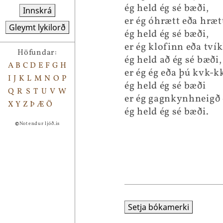
ég held ég sé bæði,
Innskrá
er ég óhrætt eða hræt
Gleymt lykilorð
ég held ég sé bæði,
er ég klofinn eða tví
Höfundar:
ég held að ég sé bæði,
A
B
C
D
E
F
G
H
er ég ég eða þú kvk-k
I
J
K
L
M
N
O
P
ég held ég sé bæði
Q
R
S
T
U
V
W
er ég gagnkynhneigð 
X
Y
Z
Þ
Æ
Ö
ég held ég sé bæði.
©
Notendur ljóð.is
Setja bókamerki