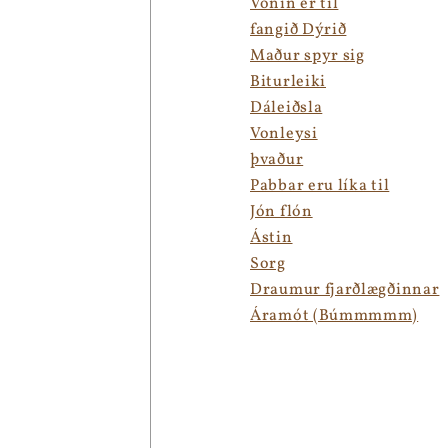
Vonin er til
fangið Dýrið
Maður spyr sig
Biturleiki
Dáleiðsla
Vonleysi
þvaður
Pabbar eru líka til
Jón flón
Ástin
Sorg
Draumur fjarðlægðinnar
Áramót (Búmmmmm)