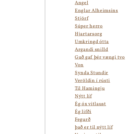
Angel
Englar Alheimsins
Stjörf
Súper herro
Hjartarsorg
Umkringd ótta
Argandi snilld
Guð gaf þér vængi tvo
Von
Synda Stundir
Veröldin í rústi
Til Hamingju
Nýtt líf
Ég óx vitlaust
Ég lifði
Fegurð
það er til nýtt líf