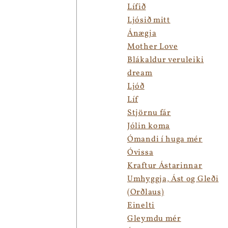
Lífið
Ljósið mitt
Ánægja
Mother Love
Blákaldur veruleiki
dream
Ljóð
Líf
Stjörnu fár
Jólin koma
Ómandi í huga mér
Óvissa
Kraftur Ástarinnar
Umhyggja, Ást og Gleði
(Orðlaus)
Einelti
Gleymdu mér