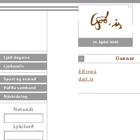
10. ágúst 2026
Ljóð dagsins
Gunnar
Ljóðasafn
Eftirsjá
dait.is
Spurt og svarað
Hafðu samband
Nýskráning
Notandi
Lykilorð