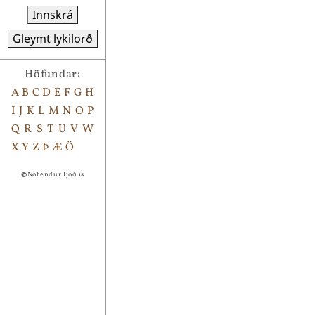
Innskrá
Gleymt lykilorð
Höfundar:
A
B
C
D
E
F
G
H
I
J
K
L
M
N
O
P
Q
R
S
T
U
V
W
X
Y
Z
Þ
Æ
Ö
©
Notendur ljóð.is