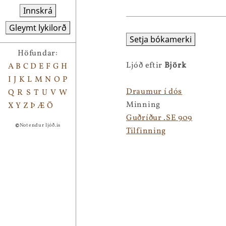
Innskrá
Gleymt lykilorð
Setja bókamerki
Höfundar:
Ljóð eftir
Björk
A
B
C
D
E
F
G
H
I
J
K
L
M
N
O
P
Draumur í dós
Q
R
S
T
U
V
W
Minning
X
Y
Z
Þ
Æ
Ö
Guðríður .SE 909
©
Notendur ljóð.is
Tilfinning