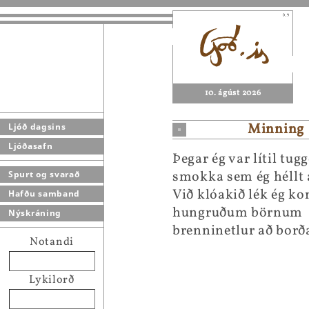
10. ágúst 2026
Minning
Ljóð dagsins
Ljóðasafn
Þegar ég var lítil tug
smokka sem ég héllt 
Spurt og svarað
Við klóakið lék ég k
Hafðu samband
hungruðum börnum
Nýskráning
brenninetlur að bor
Notandi
Lykilorð