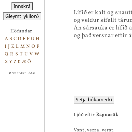
Innskrá
Lífið er kalt og snaut
Gleymt lykilorð
og veldur sífellt táru
Án sársauka er lífið 
Höfundar:
og það versnar eftir 
A
B
C
D
E
F
G
H
I
J
K
L
M
N
O
P
Q
R
S
T
U
V
W
X
Y
Z
Þ
Æ
Ö
©
Notendur ljóð.is
Setja bókamerki
Ljóð eftir
Ragnarök
Vont, verra, verst.