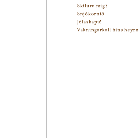
Skiluru mig?
Snjókornið
Jólaskapið
Vakningarkall hins heyr