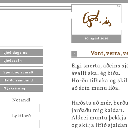
10. ágúst 2026
Vont, verra, v
Ljóð dagsins
Ljóðasafn
Eigi snerta, aðeins sj
ávallt skal ég bíða.
Spurt og svarað
Horðu tilbaka og ski
Hafðu samband
að árin munu líða.
Nýskráning
Notandi
Hæðstu að mér, berð
jarðaðu mig kaldan.
Lykilorð
Aldrei muntu þekkja
og skilja lífið sjaldan