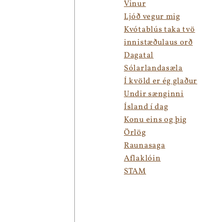
Vinur
Ljóð vegur mig
Kvótablús taka tvö
innistæðulaus orð
Dagatal
Sólarlandasæla
Í kvöld er ég glaður
Undir sænginni
Ísland í dag
Konu eins og þig
Örlög
Raunasaga
Aflaklóin
STAM