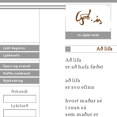
10. ágúst 2026
Að lifa
Ljóð dagsins
Ljóðasafn
Að lifa
er að hafa fæðst
Spurt og svarað
Hafðu samband
að lifa
Nýskráning
er svo efinn
Notandi
hvort maður sé
Lykilorð
í raun sá
sem maður er