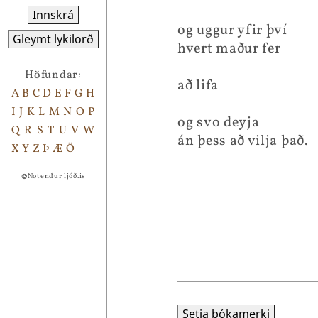
Innskrá
og uggur yfir því
Gleymt lykilorð
hvert maður fer
Höfundar:
að lifa
A
B
C
D
E
F
G
H
I
J
K
L
M
N
O
P
og svo deyja
Q
R
S
T
U
V
W
án þess að vilja það.
X
Y
Z
Þ
Æ
Ö
©
Notendur ljóð.is
Setja bókamerki