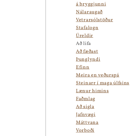
á bryggjunni
Nálaraugað
Vetrarsólstöður
Stafalogn
Úreldir
Að lifa
Að fæðast
Þunglyndi
Efinn
Meira en veðurspá
Steinarr í maga úlfsins
Lænur himins
Faðmlag
Að sigla
Jafnvægi
Máttvana
Vorboði