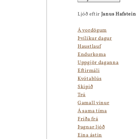
Ljóð eftir
Janus Hafstein
Á vordögum
Þvílíkur dagur
Haustlauf
Endurkoma
Uppgjör daganna
Eftirmáli
Kvótablús
Skipið
Trú
Gamall vinur
Á sama tíma
Fríða frá
Þagnar ljóð
Eina ástin