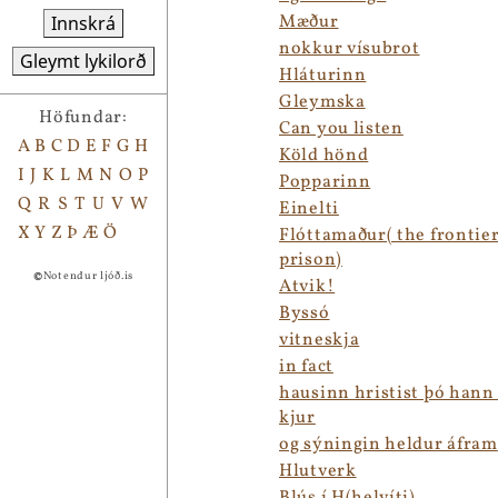
Mæður
Innskrá
nokkur vísubrot
Gleymt lykilorð
Hláturinn
Gleymska
Höfundar:
Can you listen
A
B
C
D
E
F
G
H
Köld hönd
I
J
K
L
M
N
O
P
Popparinn
Q
R
S
T
U
V
W
Einelti
X
Y
Z
Þ
Æ
Ö
Flóttamaður( the frontier
prison)
©
Notendur ljóð.is
Atvik!
Byssó
vitneskja
in fact
hausinn hristist þó hann
kjur
og sýningin heldur áfram
Hlutverk