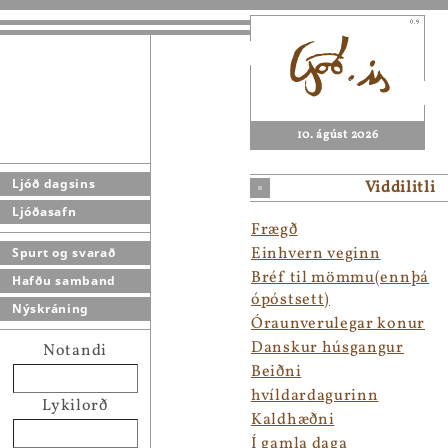
10. ágúst 2026
Ljóð dagsins
Viddilitli
Ljóðasafn
Frægð
Einhvern veginn
Spurt og svarað
Bréf til mömmu(ennþá
Hafðu samband
ópóstsett)
Nýskráning
Óraunverulegar konur
Danskur húsgangur
Notandi
Beiðni
hvíldardagurinn
Lykilorð
Kaldhæðni
Í gamla daga