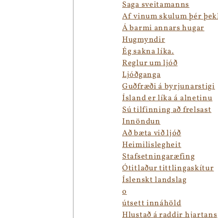
Saga sveitamanns
Af vinum skulum þér þe
Á barmi annars hugar
Hugmyndir
Ég sakna líka.
Reglur um ljóð
Ljóðganga
Guðfræði á byrjunarstigi
Ísland er líka á alnetinu
Sú tilfinning að frelsast
Innöndun
Að bæta við ljóð
Heimilislegheit
Stafsetningaræfing
Ótitlaður tittlingaskítur
Íslenskt landslag
o
útsett innáhöld
Hlustað á raddir hjartans