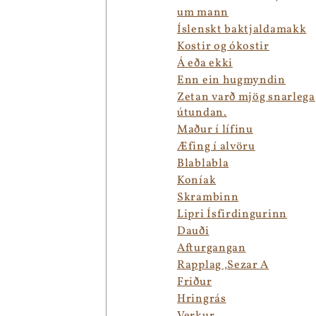
um mann
Íslenskt baktjaldamakk
Kostir og ókostir
Á eða ekki
Enn ein hugmyndin
Zetan varð mjög snarlega
útundan.
Maður í lífinu
Æfing í alvöru
Blablabla
Koníak
Skrambinn
Lipri Ísfirdingurinn
Dauði
Afturgangan
Rapplag ,Sezar A
Friður
Hringrás