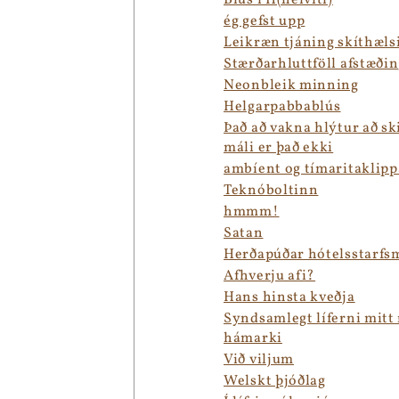
Blús í H(helvíti)
ég gefst upp
Leikræn tjáning skíthæls
Stærðarhluttföll afstæði
Neonbleik minning
Helgarpabbablús
Það að vakna hlýtur að sk
máli er það ekki
ambíent og tímaritaklipp
Teknóboltinn
hmmm!
Satan
Herðapúðar hótelsstarfs
Afhverju afi?
Hans hinsta kveðja
Syndsamlegt líferni mitt
hámarki
Við viljum
Welskt þjóðlag