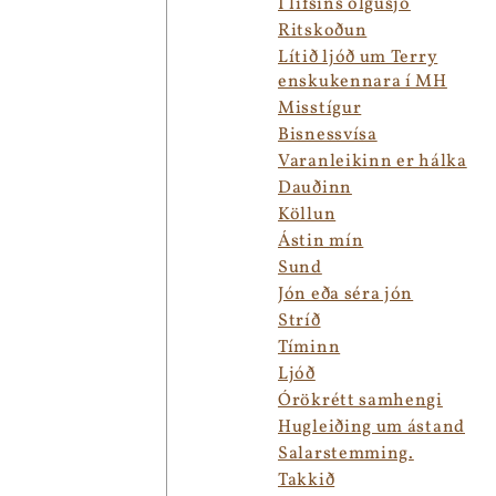
Í lífsins ólgusjó
Ritskoðun
Lítið ljóð um Terry
enskukennara í MH
Misstígur
Bisnessvísa
Varanleikinn er hálka
Dauðinn
Köllun
Ástin mín
Sund
Jón eða séra jón
Stríð
Tíminn
Ljóð
Órökrétt samhengi
Hugleiðing um ástand
Salarstemming.
Takkið