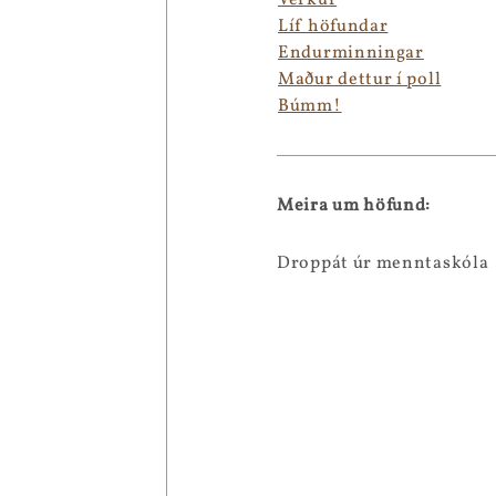
Verkur
Líf höfundar
Endurminningar
Maður dettur í poll
Búmm!
Meira um höfund:
Droppát úr menntaskóla