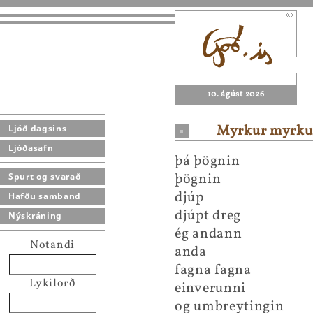
10. ágúst 2026
Myrkur myrkur
Ljóð dagsins
Ljóðasafn
þá þögnin
þögnin
Spurt og svarað
djúp
Hafðu samband
djúpt dreg
Nýskráning
ég andann
Notandi
anda
fagna fagna
Lykilorð
einverunni
og umbreytingin