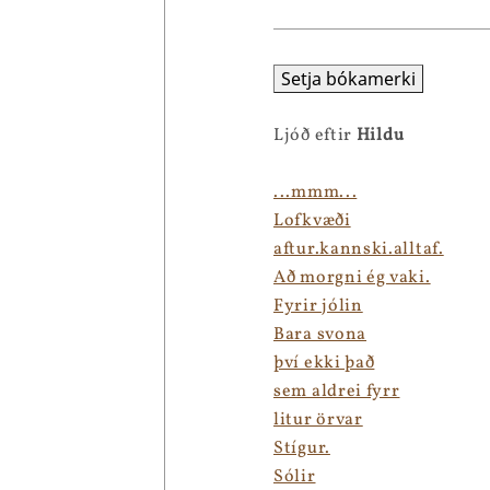
Setja bókamerki
Ljóð eftir
Hildu
...mmm...
Lofkvæði
aftur.kannski.alltaf.
Að morgni ég vaki.
Fyrir jólin
Bara svona
því ekki það
sem aldrei fyrr
litur örvar
Stígur.
Sólir