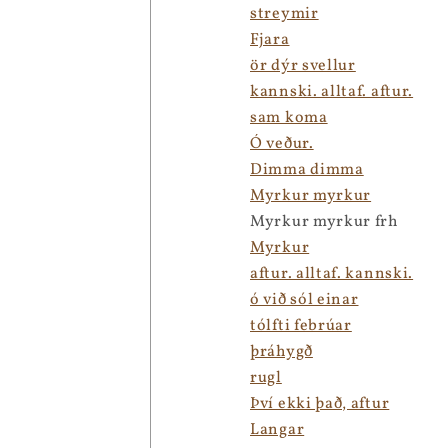
streymir
Fjara
ör dýr svellur
kannski. alltaf. aftur.
sam koma
Ó veður.
Dimma dimma
Myrkur myrkur
Myrkur myrkur frh
Myrkur
aftur. alltaf. kannski.
ó við sól einar
tólfti febrúar
þráhygð
rugl
Því ekki það, aftur
Langar