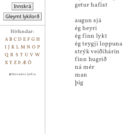
getur hafist
Innskrá
Gleymt lykilorð
augun sjá
ég heyri
Höfundar:
ég finn lykt
A
B
C
D
E
F
G
H
ég teygji loppuna
I
J
K
L
M
N
O
P
strýk veiðihárin
Q
R
S
T
U
V
W
finn hugrið
X
Y
Z
Þ
Æ
Ö
ná mér
man
©
Notendur ljóð.is
þig