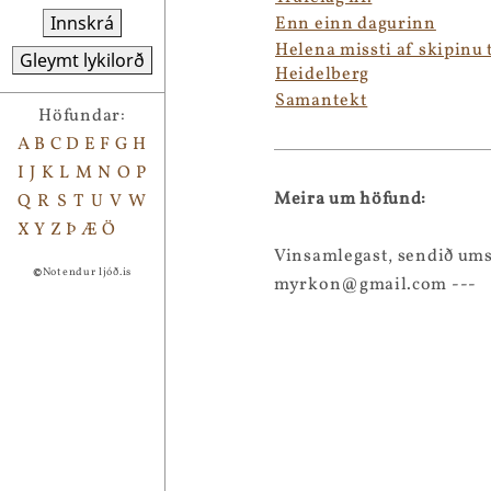
Innskrá
Enn einn dagurinn
Helena missti af skipinu t
Gleymt lykilorð
Heidelberg
Samantekt
Höfundar:
A
B
C
D
E
F
G
H
I
J
K
L
M
N
O
P
Meira um höfund:
Q
R
S
T
U
V
W
X
Y
Z
Þ
Æ
Ö
Vinsamlegast, sendið ums
©
Notendur ljóð.is
myrkon@gmail.com ---