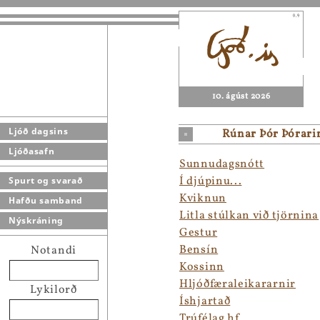
10. ágúst 2026
Ljóð dagsins
Rúnar Þór Þórari
Ljóðasafn
Sunnudagsnótt
Í djúpinu...
Spurt og svarað
Kviknun
Hafðu samband
Litla stúlkan við tjörnina
Nýskráning
Gestur
Bensín
Notandi
Kossinn
Hljóðfæraleikararnir
Lykilorð
Íshjartað
Trúfélag hf.