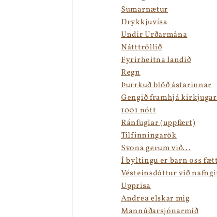
Sumarnætur
Drykkjuvísa
Undir Urðarmána
Nátttröllið
Fyrirheitna landið
Regn
Þurrkuð blöð ástarinnar
Gengið framhjá kirkjugar
1001 nótt
Ránfuglar (uppfært)
Tilfinningarök
Svona gerum við...
Í byltingu er barn oss fæt
Vésteinsdóttur við nafngi
Upprisa
Andrea elskar mig
Mannúðarsjónarmið