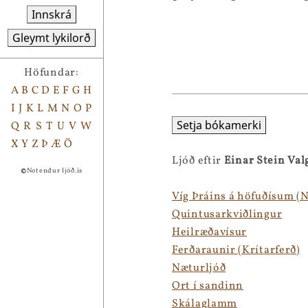
Innskrá
Gleymt lykilorð
Höfundar:
A
B
C
D
E
F
G
H
I
J
K
L
M
N
O
P
Setja bókamerki
Q
R
S
T
U
V
W
X
Y
Z
Þ
Æ
Ö
Ljóð eftir
Einar Stein Val
©
Notendur ljóð.is
Víg Þráins á höfuðísum (N
Quintusarkviðlingur
Heilræðavísur
Ferðaraunir (Krítarferð)
Næturljóð
Ort í sandinn
Skálaglamm