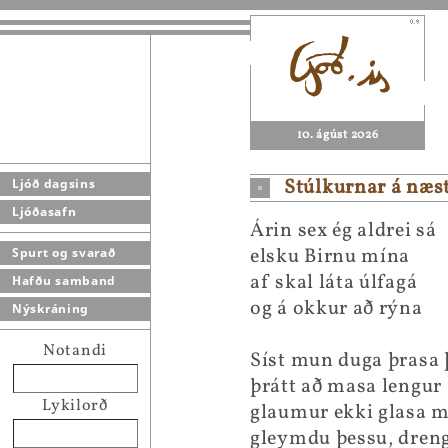
10. ágúst 2026
Stúlkurnar á næs
Ljóð dagsins
Ljóðasafn
Árin sex ég aldrei sá
elsku Birnu mína
Spurt og svarað
af skal láta úlfagá
Hafðu samband
og á okkur að rýna
Nýskráning
Notandi
Síst mun duga þrasa 
þrátt að masa lengur
Lykilorð
glaumur ekki glasa m
gleymdu þessu, dre