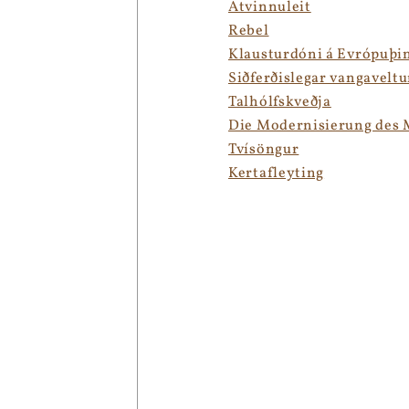
Atvinnuleit
Rebel
Klausturdóni á Evrópuþi
Siðferðislegar vangavelt
Talhólfskveðja
Die Modernisierung des
Tvísöngur
Kertafleyting