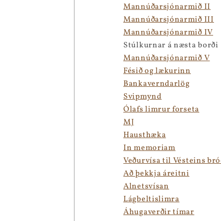
Mannúðarsjónarmið II
Mannúðarsjónarmið III
Mannúðarsjónarmið IV
Stúlkurnar á næsta borði
Mannúðarsjónarmið V
Fésið og lækurinn
Bankaverndarlög
Svipmynd
Ólafs limrur forseta
MJ
Hausthæka
In memoriam
Veðurvísa til Vésteins br
Að þekkja áreitni
Alnetsvísan
Lágbeltislimra
Áhugaverðir tímar